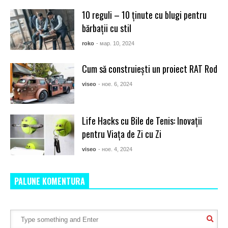
10 reguli – 10 ținute cu blugi pentru
bărbații cu stil
roko
- мар. 10, 2024
Cum să construiești un proiect RAT Rod
viseo
- ное. 6, 2024
Life Hacks cu Bile de Tenis: Inovații
pentru Viața de Zi cu Zi
viseo
- ное. 4, 2024
PALUNE KOMENTURA