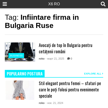
X6 RO
Tag:
Infiintare firma in
Bulgaria Ruse
Avocați de top în Bulgaria pentru
cetățenii români
BUSINESS
roko
- март 21, 2025
0
POPULARNO POSTURA
EXPLORE ALL
Stil elegant pentru femei – sfaturi pe
care le poți folosi pentru evenimente
speciale
roko
- ное. 21, 2024